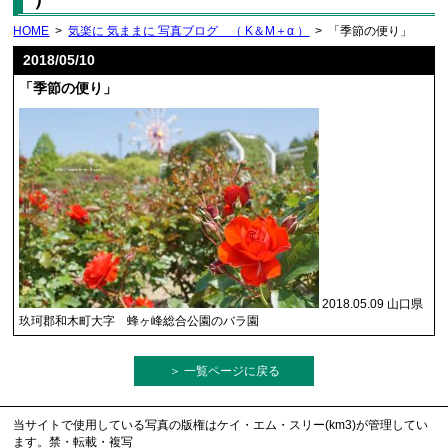
HOME
>
気楽に 気ままに 写真ブログ （ K＆M＋α ）
> 「季節の便り」
2018/05/10
「季節の便り」
2018.05.09 山口県
玖珂郡和木町大字 蜂ヶ峰総合公園のバラ園
＞ 一覧ページに戻る
当サイトで使用している写真の版権はケイ・エム・スリー(km3)が管理してい
ます。禁・転載・複写